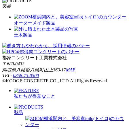
し
製品
て
く
だ
オーダーメイド製品
さ
い。
土木製品
郡家コンクリート工業株式会社
〒680-0433
鳥取県八頭郡八頭町山上363-17
MAP
TEL:
0858-73-0500
©KOOGE CONCRETE CO., LTD.All Rights Reserved.
私たちが得意なこと
製品