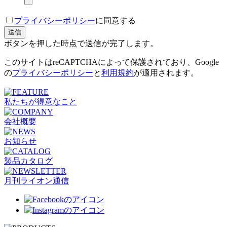
プライバシーポリシー
に同意する
ボタンを押した時点で送信が完了します。
このサイトはreCAPTCHAによって保護されており、Google
の
プライバシーポリシー
と
利用規約
が適用されます。
こ
私たちが得意なこと
の
フ
会社概要
ィ
ー
お知らせ
ル
ド
製品カタログ
は
空
月刊ライオン通信
の
ま
ま
に