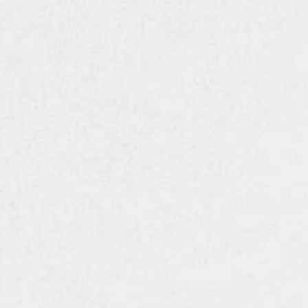
アーチ型
ショットブラスト／種石に白御影の本石を使用
ロ様