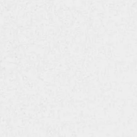
形状
仕上げ
株式会社 風憩セコ