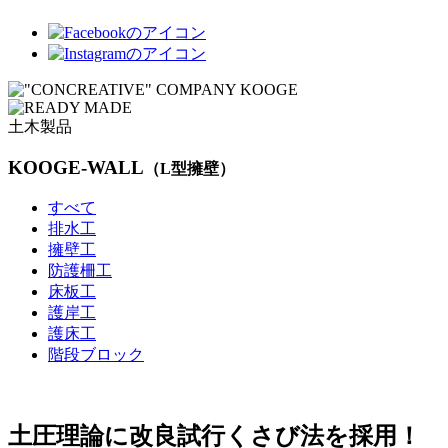
土木製品
KOOGE-WALL
（L型擁壁）
すべて
排水工
擁壁工
防護柵工
床板工
護岸工
護床工
階段ブロック
土圧理論に改良試行くさび法を採用！