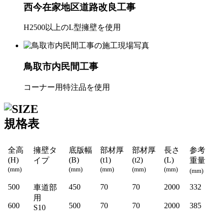
西今在家地区道路改良工事
H2500以上のL型擁壁を使用
鳥取市内民間工事
コーナー用特注品を使用
規格表
全高
擁壁タ
底版幅
部材厚
部材厚
長さ
参考
(H)
(B)
(t1)
(t2)
(L)
イプ
重量
(mm)
(mm)
(mm)
(mm)
(mm)
(mm)
500
450
70
70
2000
332
車道部
用
600
500
70
70
2000
385
S10