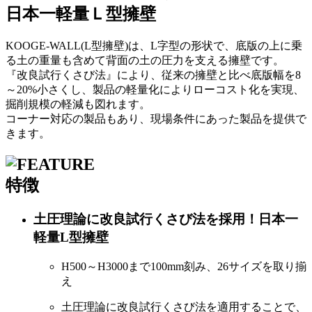
日本一軽量Ｌ型擁壁
KOOGE-WALL(L型擁壁)は、L字型の形状で、底版の上に乗
る土の重量も含めて背面の土の圧力を支える擁壁です。
『改良試行くさび法』により、従来の擁壁と比べ底版幅を8
～20%小さくし、製品の軽量化によりローコスト化を実現、
掘削規模の軽減も図れます。
コーナー対応の製品もあり、現場条件にあった製品を提供で
きます。
特徴
土圧理論に改良試行くさび法を採用！日本一
軽量L型擁壁
H500～H3000まで100mm刻み、26サイズを取り揃
え
土圧理論に改良試行くさび法を適用することで、