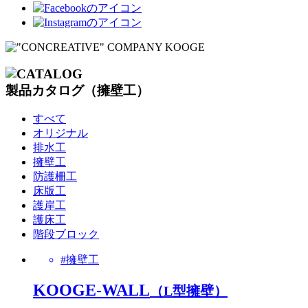
製品カタログ（擁壁工）
すべて
オリジナル
排水工
擁壁工
防護柵工
床版工
護岸工
護床工
階段ブロック
#擁壁工
KOOGE-WALL
（L型擁壁）