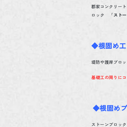
郡家コンクリート
ロック 「
ストー
◆根固め工
堤防や護岸ブロッ
基礎工の周りにコ
◆根固め
ストーンブロック