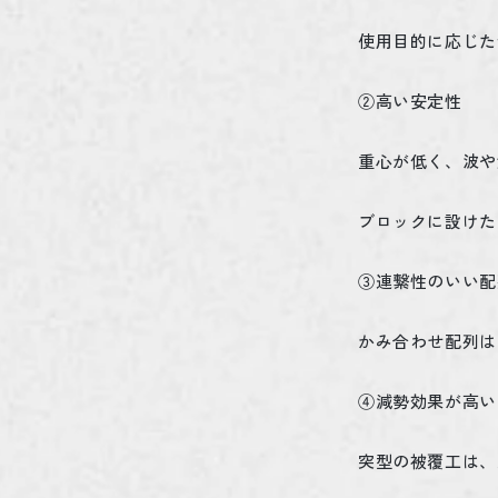
使用目的に応じた
②高い安定性
重心が低く、波や
ブロックに設けた
③連繋性のいい配
かみ合わせ配列は
④減勢効果が高い
突型の被覆工は、