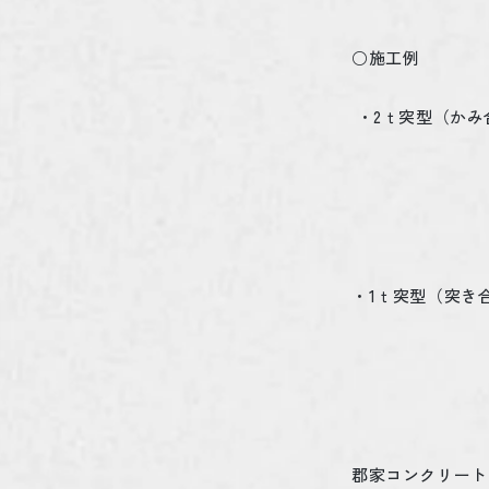
○施工例
・
2
ｔ突型（かみ
・
1
ｔ突型（突き
郡家コンクリート