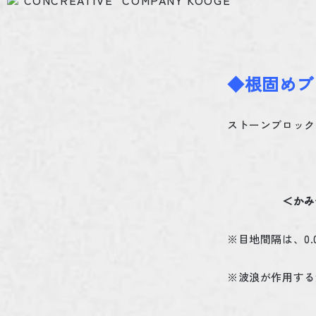
＜平
◆根固めブ
ストーンブロック
＜か
※目地間隔は、
0.
※波浪が作用する