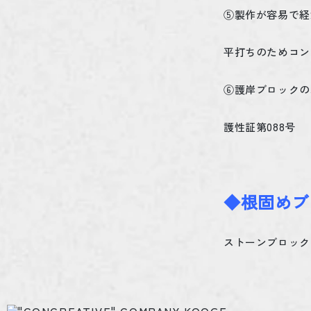
⑤製作が容易で経
平打ちのためコン
⑥護岸ブロックの
護性証第
088
号
◆根固めブ
ストーンブロック