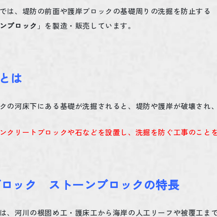
では、堤防の前面や護岸ブロックの基礎周りの洗掘を防止する
ンブロック
」を製造・販売しています。
とは
クの河床下にある基礎が洗掘されると、堤防や護岸が破壊され
ンクリートブロックや石などを設置し、洗掘を防ぐ工事のこと
ブロック ストーンブロックの特長
は、河川の根固め工・護床工から海岸の人工リーフや被覆工ま