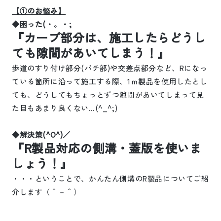
【①のお悩み】
◆困った
(
・。・
;
『カーブ部分は、施工したらどうし
ても隙間があいてしまう！』
歩道のすり付け部分
(
バチ部
)
や交差点部分など、
R
になっ
ている箇所に沿って施工する際、
1
ｍ製品を使用したとし
ても、どうしてもちょっとずつ隙間があいてしまって見
た目もあまり良くない…
(^_^;)
◆解決策
(^O^)
／
『
R
製品対応の側溝・蓋版を使いま
しょう！』
・・・ということで、かんたん側溝の
R
製品についてご紹
介します（＾－＾）