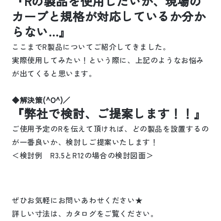
『
R
の製品を使用したいが、現場の
カーブと規格が対応しているか分か
らない…』
ここまで
R
製品についてご紹介してきました。
実際使用してみたい！という際に、上記のようなお悩み
が出てくると思います。
◆解決策
(^O^)
／
『弊社で検討、ご提案します！！』
ご使用予定の
R
を伝えて頂ければ、どの製品を設置するの
が一番良いか、検討しご提案いたします！
＜検討例
R3.5
と
R12
の場合の検討図面＞
ぜひお気軽にお問いあわせください★
詳しい寸法は、カタログをご覧ください。