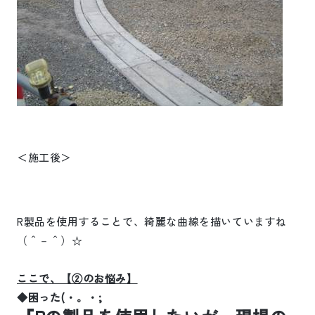
＜施工後＞
R
製品を使用することで、綺麗な曲線を描いていますね
（＾－＾）☆
ここで、【②のお悩み】
◆困った
(
・。・
;