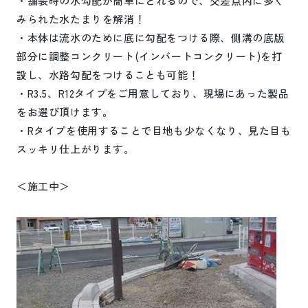
・舗装時の水勾配が簡単にとれるので、交差点内に多く
みられた水たまりを解消！
・本体は流水のために底に勾配をつける際、側溝の底版
部分に調整コンクリート
(
インバートコンクリート
)
を打
設し、水路勾配をつけることも可能！
・
R3.5
、
R12
タイプをご用意しており、現場にあった製品
をお選び頂けます。
・
R
タイプを使用することで目地も少なくなり、見た目も
スッキリ仕上がります。
＜施工中＞