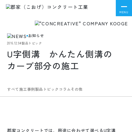
MENU
お知らせ
2016.12.9
#製品トピック
U字側溝 かんたん側溝の
カーブ部分の施工
すべて
施工事例
製品トピック
コラム
その他
郡家コンクリートでは、用途に合わせて選べる
U
字溝