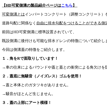
【HD可変側溝の製品紹介ページは
こちら
】
可変側溝とは
インバートコンクリート（調整コンクリート）
道路勾配に関係なく
自由に排水勾配をつけることができる側
前回はHD可変側溝に標準設置されていて、
既設側溝に後付けも可能な排水ドレンの特徴について紹介し
今回は側溝蓋の特徴をご紹介します。
１．角をRで面取りしています！
→車の往来によるバウンドや蓋と蓋との衝突による角欠けを
２．蓋底に無騒音（ノイズレス）ゴムを使用！
→蓋と本体とのガタツキがありません。
→騒音がほとんど生じません。
３．蓋の上部にアート模様！