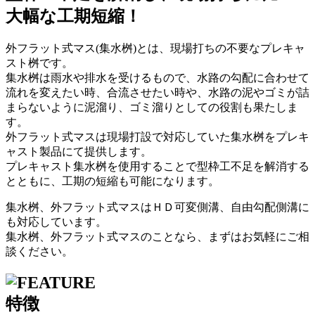
大幅な工期短縮！
外フラット式マス(集水桝)とは、現場打ちの不要なプレキャ
スト桝です。
集水桝は雨水や排水を受けるもので、水路の勾配に合わせて
流れを変えたい時、合流させたい時や、水路の泥やゴミが詰
まらないように泥溜り、ゴミ溜りとしての役割も果たしま
す。
外フラット式マスは現場打設で対応していた集水桝をプレキ
ャスト製品にて提供します。
プレキャスト集水桝を使用することで型枠工不足を解消する
とともに、工期の短縮も可能になります。
集水桝、外フラット式マスはＨＤ可変側溝、自由勾配側溝に
も対応しています。
集水桝、外フラット式マスのことなら、まずはお気軽にご相
談ください。
特徴