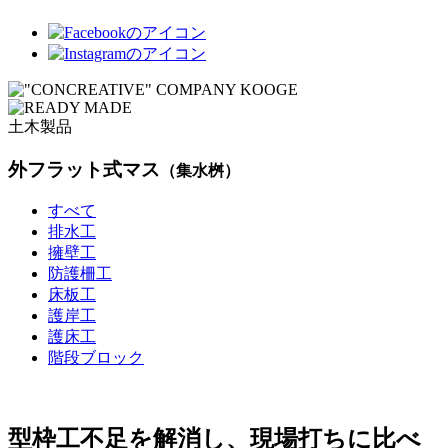
土木製品
外フラット式マス
（集水桝）
すべて
排水工
擁壁工
防護柵工
床板工
護岸工
護床工
階段ブロック
型枠工不足を解消し、現場打ちに比べ