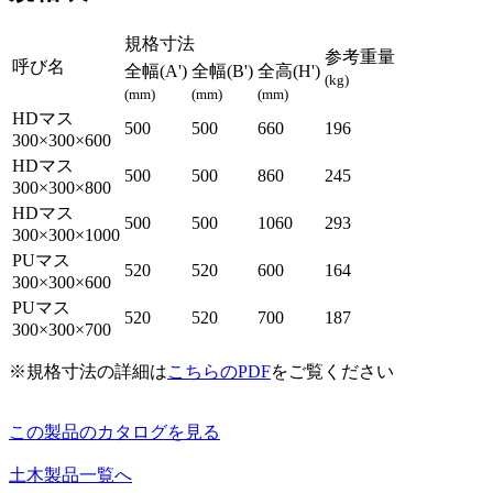
規格寸法
参考重量
呼び名
全幅(A')
全幅(B')
全高(H')
(kg)
(mm)
(mm)
(mm)
HDマス
500
500
660
196
300×300×600
HDマス
500
500
860
245
300×300×800
HDマス
500
500
1060
293
300×300×1000
PUマス
520
520
600
164
300×300×600
PUマス
520
520
700
187
300×300×700
※規格寸法の詳細は
こちらのPDF
をご覧ください
この製品のカタログを見る
土木製品一覧へ