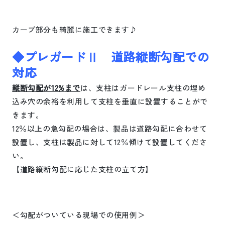
カーブ部分も綺麗に施工できます♪
◆プレガードⅡ 道路縦断勾配での
対応
縦断勾配が
12%
まで
は、支柱はガードレール支柱の埋め
込み穴の余裕を利用して支柱を垂直に設置することがで
きます。
12
％以上の急勾配の場合は、製品は道路勾配に合わせて
設置し、支柱は製品に対して
12
％傾けて設置してくださ
い。
【道路縦断勾配に応じた支柱の立て方】
＜勾配がついている現場での使用例＞