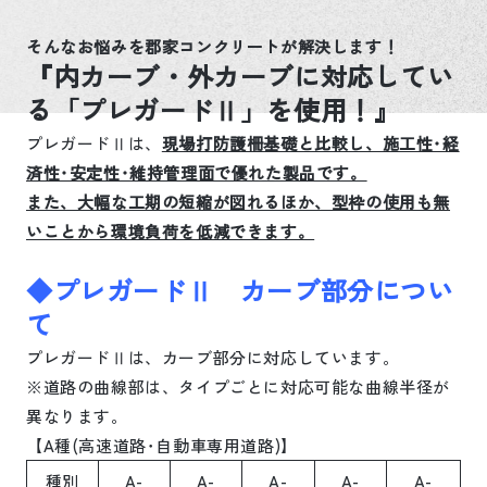
そんなお悩みを郡家コンクリートが解決します！
『内カーブ・外カーブに対応してい
る「プレガードⅡ」を使用！』
プレガードⅡは、
現場打防護柵基礎と比較し、施工性･経
済性･安定性･維持管理面で優れた製品です。
また、大幅な工期の短縮が図れるほか、型枠の使用も無
いことから環境負荷を低減できます。
◆プレガードⅡ カーブ部分につい
て
プレガードⅡは、カーブ部分に対応しています。
※道路の曲線部は、タイプごとに対応可能な曲線半径が
異なります。
【
A
種
(
高速道路･自動車専用道路
)
】
種別
A-
A-
A-
A-
A-