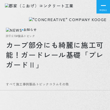
MENU
お知らせ
2017.6.16
#製品トピック
カーブ部分にも綺麗に施工可
能！ガードレール基礎「プレ
ガードⅡ」
すべて
施工事例
製品トピック
コラム
その他