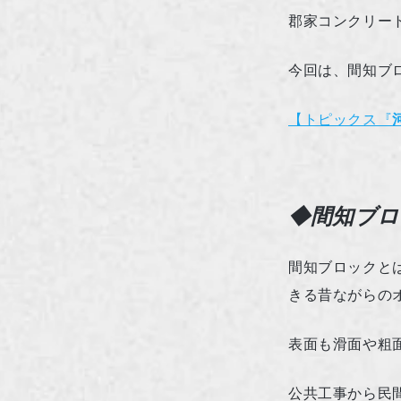
郡家コンクリー
今回は、間知ブ
【トピックス『
◆間知ブロ
間知ブロックと
きる昔ながらの
表面も滑面や粗
公共工事から民