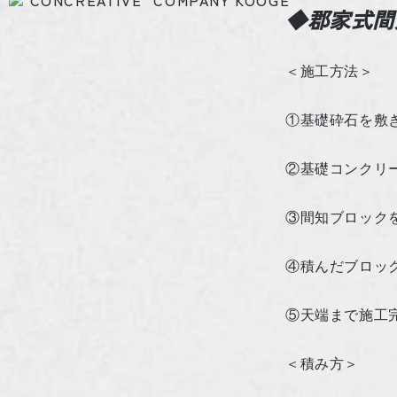
◆郡家式間
＜施工方法＞
①基礎砕石を敷
②基礎コンクリ
③間知ブロック
④積んだブロッ
⑤天端まで施工
＜積み方＞