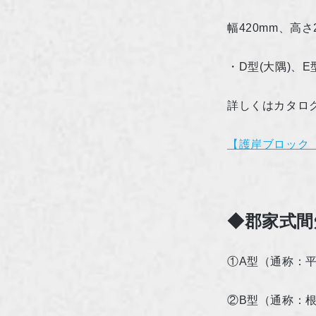
幅
420mm
、高さ
・
D
型
(
大隅
)
、
E
詳しくはカタロ
【護岸ブロック
◆郡家式間
①
A
型（通称：
②
B
型（通称：