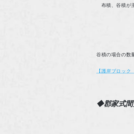
布積、谷積が主
谷積の場合の数
【護岸ブロック
◆郡家式間