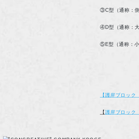
③
C
型（通称：
④
D
型（通称：
⑤
E
型（通称：
【護岸ブロック
【
護岸ブロック