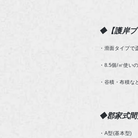
◆【護岸ブ
・滑面タイプで
・
8.5
個
/
㎡使い
・谷積・布積な
◆郡家式間
・
A
型
(
基本型
)