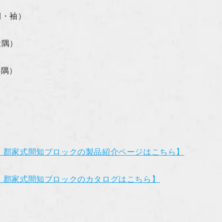
側・袖）
大隅）
小隅）
 郡家式間知ブロックの製品紹介ページはこちら】
 郡家式間知ブロックのカタログはこちら】