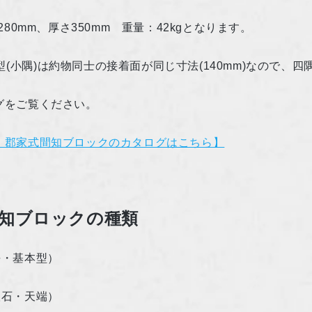
280mm
、厚さ
350mm
重量：
42kg
となります。
型
(
小隅
)
は約物同士の接着面が同じ寸法
(140mm)
なので、四
グをご覧ください。
 郡家式間知ブロックのカタログはこちら】
知ブロックの種類
平・基本型）
根石・天端）