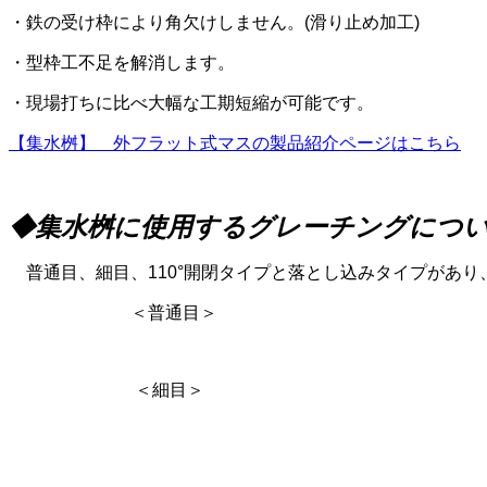
・鉄の受け枠により角欠けしません。
(
滑り止め加工
)
・型枠工不足を解消します。
・現場打ちに比べ大幅な工期短縮が可能です。
【集水桝】 外フラット式マスの製品紹介ページはこちら
◆集水桝に使用するグレーチングに
普通目、細目、
110
°開閉タイプと落とし込みタイプがあり
＜普通目＞
＜細目＞