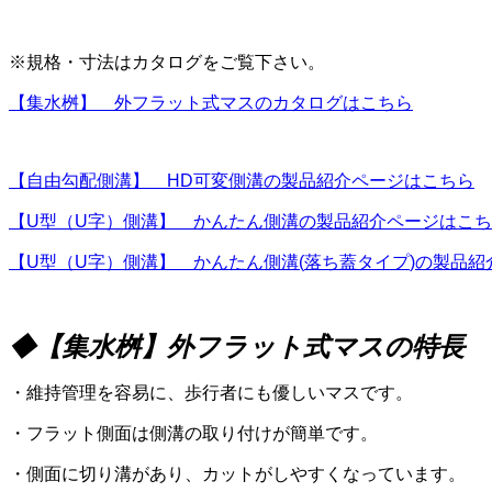
※規格・寸法はカタログをご覧下さい。
【集水桝】 外フラット式マスのカタログはこちら
【自由勾配側溝】
HD
可変側溝の製品紹介ページはこちら
【
U
型（
U
字）側溝】 かんたん側溝の製品紹介ページはこち
【
U
型（
U
字）側溝】 かんたん側溝
(
落ち蓋タイプ
)
の製品紹
◆【集水桝】外フラット式マスの特長
・維持管理を容易に、歩行者にも優しいマスです。
・フラット側面は側溝の取り付けが簡単です。
・側面に切り溝があり、カットがしやすくなっています。