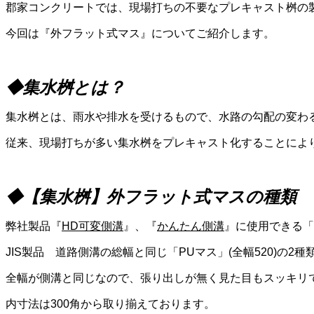
郡家コンクリートでは、現場打ちの不要なプレキャスト桝の
今回は『外フラット式マス』についてご紹介します。
◆集水桝とは？
集水桝とは、雨水や排水を受けるもので、水路の勾配の変わ
従来、現場打ちが多い集水桝をプレキャスト化することによ
◆【集水桝】外フラット式マスの種類
弊社製品『
HD
可変側溝
』、『
かんたん側溝
』に使用できる「
JIS
製品 道路側溝の総幅と同じ「
PU
マス」
(
全幅
520)
の
2
種
全幅が側溝と同じなので、張り出しが無く見た目もスッキリ
内寸法は
300
角から取り揃えております。